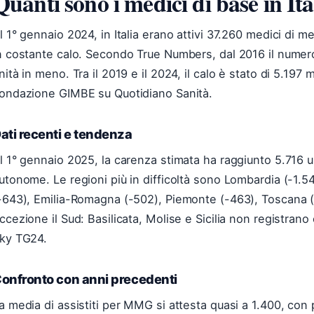
Quanti sono i medici di base in Ita
l 1° gennaio 2024, in Italia erano attivi 37.260 medici di 
n costante calo. Secondo True Numbers, dal 2016 il numero
nità in meno. Tra il 2019 e il 2024, il calo è stato di 5.197 
ondazione GIMBE su Quotidiano Sanità.
ati recenti e tendenza
l 1° gennaio 2025, la carenza stimata ha raggiunto 5.716 u
utonome. Le regioni più in difficoltà sono Lombardia (-1.
-643), Emilia-Romagna (-502), Piemonte (-463), Toscana (
ccezione il Sud: Basilicata, Molise e Sicilia non registra
ky TG24.
onfronto con anni precedenti
a media di assistiti per MMG si attesta quasi a 1.400, con 