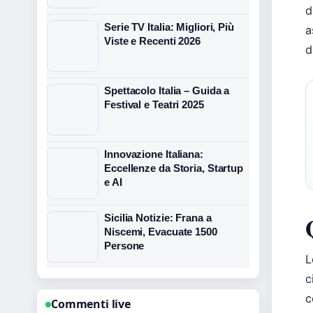
d
Serie TV Italia: Migliori, Più
a
Viste e Recenti 2026
d
Spettacolo Italia – Guida a
Festival e Teatri 2025
Innovazione Italiana:
Eccellenze da Storia, Startup
e AI
Sicilia Notizie: Frana a
Niscemi, Evacuate 1500
Persone
L
c
c
Commenti live