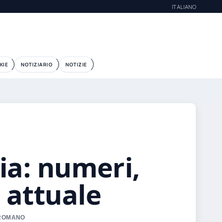
ITALIANO
KIE
NOTIZIARIO
NOTIZIE
lia: numeri,
 attuale
A ROMANO