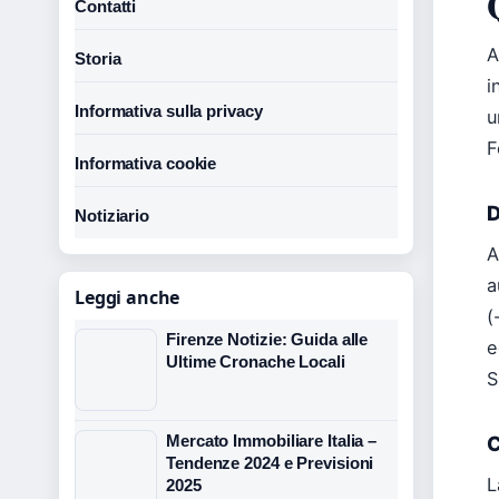
Contatti
A
Storia
i
Informativa sulla privacy
u
F
Informativa cookie
D
Notiziario
A
a
Leggi anche
(
Firenze Notizie: Guida alle
e
Ultime Cronache Locali
S
Mercato Immobiliare Italia –
C
Tendenze 2024 e Previsioni
L
2025