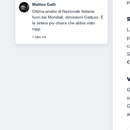
p
Chiara Romano
Seguo da vicino Borsa Italiana: guida a
orari, indici e... – apprezzo il tono
S
equilibrato di questa copertura.
L
9 MIN FA
p
c
S
€
V
G
s
G
a