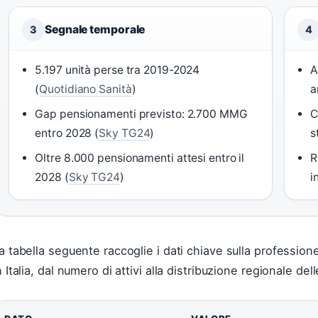
Segnale temporale
3
4
5.197 unità perse tra 2019-2024
A
(
Quotidiano Sanità
)
a
Gap pensionamenti previsto: 2.700 MMG
C
entro 2028 (
Sky TG24
)
s
Oltre 8.000 pensionamenti attesi entro il
R
2028 (
Sky TG24
)
i
a tabella seguente raccoglie i dati chiave sulla professio
n Italia, dal numero di attivi alla distribuzione regionale del