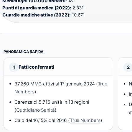
Medici ogni 100.000 abitanti:
18 ·
Punti di guardia medica (2022):
2.831 ·
Guardie mediche attive (2022):
10.671
PANORAMICA RAPIDA
Fatti confermati
1
2
37.260 MMG attivi al 1° gennaio 2024 (
True
N
Numbers
)
I
Carenza di 5.716 unità in 18 regioni
D
(
Quotidiano Sanità
)
e
Calo del 16,15% dal 2016 (
True Numbers
)