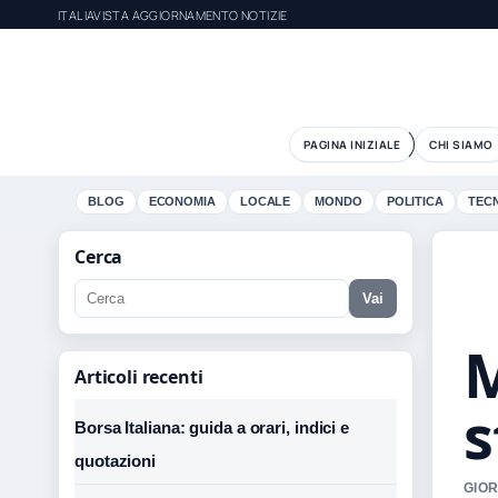
ITALIAVISTA AGGIORNAMENTO NOTIZIE
PAGINA INIZIALE
CHI SIAMO
BLOG
ECONOMIA
LOCALE
MONDO
POLITICA
TEC
Cerca
Vai
M
Articoli recenti
s
Borsa Italiana: guida a orari, indici e
quotazioni
GIOR