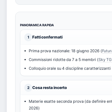
PANORAMICA RAPIDA
Fatti confermati
1
Prima prova nazionale: 18 giugno 2026 (
Futur
Commissioni ridotte da 7 a 5 membri (
Sky TG
Colloquio orale su 4 discipline caratterizzanti 
Cosa resta incerto
2
Materie esatte seconda prova (da definire en
2026)