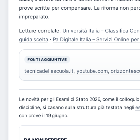
prove scritte per compensare. La riforma non perd
impreparato.
Letture correlate:
Università Italia – Classifica C
guida scelta
·
Pa Digitale Italia – Servizi Online pe
FONTI AGGIUNTIVE
tecnicadellascuola.it
,
youtube.com
,
orizzontescu
Le novità per gli Esami di Stato 2026, come il colloqui
discipline, si basano sulla struttura già testata negli
e
con prove il 19 giugno.