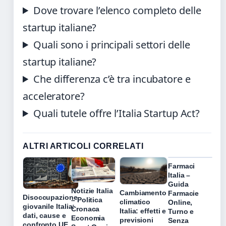
Dove trovare l’elenco completo delle
startup italiane?
Quali sono i principali settori delle
startup italiane?
Che differenza c’è tra incubatore e
acceleratore?
Quali tutele offre l’Italia Startup Act?
ALTRI ARTICOLI CORRELATI
Farmaci
Italia –
Guida
Notizie Italia
Cambiamento
Farmacie
Disoccupazione
– Politica
climatico
Online,
giovanile Italia:
Cronaca
Italia: effetti e
Turno e
dati, cause e
Economia
previsioni
Senza
confronto UE