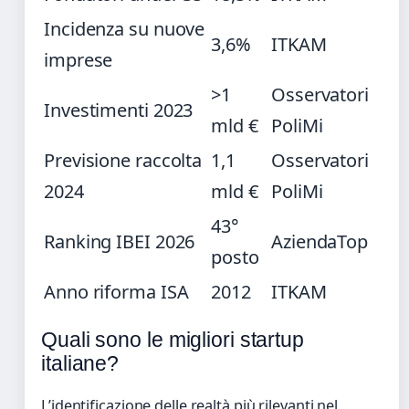
Incidenza su nuove
3,6%
ITKAM
imprese
>1
Osservatori
Investimenti 2023
mld €
PoliMi
Previsione raccolta
1,1
Osservatori
2024
mld €
PoliMi
43°
Ranking IBEI 2026
AziendaTop
posto
Anno riforma ISA
2012
ITKAM
Quali sono le migliori startup
italiane?
L’identificazione delle realtà più rilevanti nel