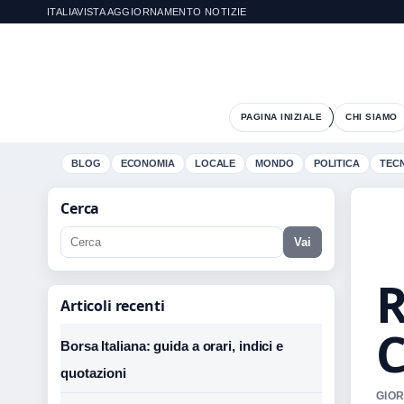
ITALIAVISTA AGGIORNAMENTO NOTIZIE
PAGINA INIZIALE
CHI SIAMO
BLOG
ECONOMIA
LOCALE
MONDO
POLITICA
TEC
Cerca
Vai
R
Articoli recenti
C
Borsa Italiana: guida a orari, indici e
quotazioni
GIOR