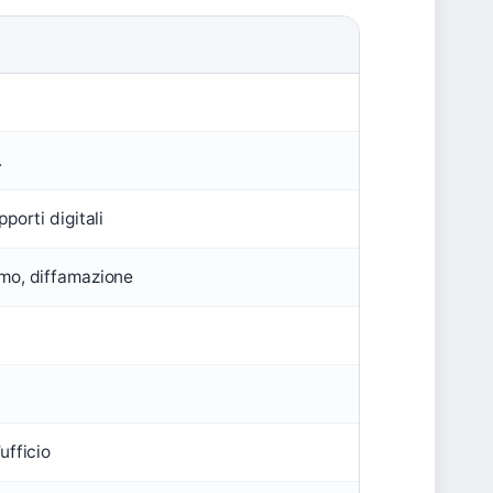
.
pporti digitali
mo, diffamazione
.
.
ufficio