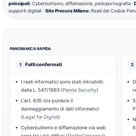
principali:
Cyberbullismo, diffamazione, pedopornografia ·
supporti digitali ·
Sito Procura Milano:
Reati dal Codice Pen
PANORAMICA RAPIDA
Fatti confermati
1
2
I reati informatici sono stati introdotti
D
dalla L. 547/1993 (
Panda Security
)
r
L’art. 635-bis punisce il
S
danneggiamento di dati informatici
P
(
Legal for Digital
)
N
Cyberbullismo e diffamazione via web
6
sono tra i più diffusi (
DirittoConsenso
)