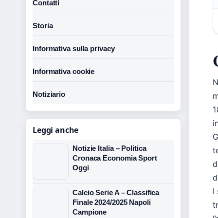
Contatti
Storia
Informativa sulla privacy
Informativa cookie
N
Notiziario
m
1
i
Leggi anche
G
Notizie Italia – Politica
t
Cronaca Economia Sport
d
Oggi
d
I
Calcio Serie A – Classifica
Finale 2024/2025 Napoli
t
Campione