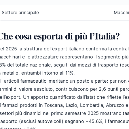
Settore principale
Macchi
Che cosa esporta di più l’Italia?
el 2025 la struttura dell’export italiano conferma la centrali
acchinari e le attrezzature rappresentano il segmento più
8% del totale nazionale, seguiti dai mezzi di trasporto (escl
n metallo, entrambi intorno all’11%.
li articoli farmaceutici meritano un posto a parte: pur non
ermini di valore assoluto, contribuiscono per 2,6 punti per
ell’export. Un apporto quantificato dall’Istat che riflette l’
i farmaci prodotti in Toscana, Lazio, Lombardia, Abruzzo 
 settori più dinamici nel primo semestre 2025 mostrano tass
rasporto (esclusi autoveicoli) segnano +45,6%, i farmaceut