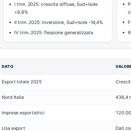
I trim. 2025: crescita diffusa, Sud+Isole
P
+9,8%
c
II trim. 2025: inversione, Sud+Isole -14,4%
F
IV trim. 2025: flessione generalizzata
R
DATO
VALOR
Export totale 2025
Cresci
Nord Italia
436,4 m
Imprese esportatrici
120.0
Usa export
Dati c