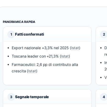
PANORAMICA RAPIDA
Fatti confermati
1
2
Export nazionale +3,3% nel 2025 (
Istat
)
D
r
Toscana leader con +21,3% (
Istat
)
I
Farmaceutici: 2,6 pp di contributo alla
2
crescita (
Istat
)
V
Segnale temporale
3
4