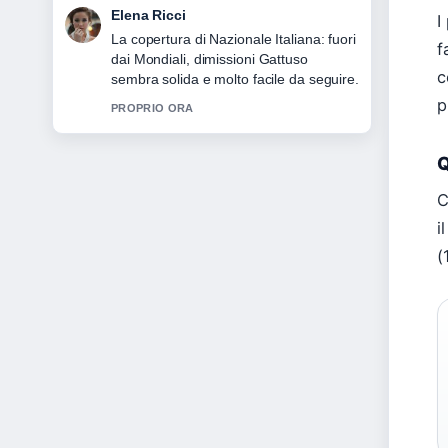
Matteo Galli
I
Ottimo lavoro di verifica intorno a Borsa
f
Italiana: guida a orari, indici e.... Piu
c
testate dovrebbero scrivere cosi.
p
3 MIN FA
Q
C
i
(