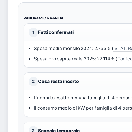
PANORAMICA RAPIDA
Fatti confermati
1
Spesa media mensile 2024: 2.755 € (
ISTAT, R
Spesa pro capite reale 2025: 22.114 € (
Confco
Cosa resta incerto
2
L’importo esatto per una famiglia di 4 persone
Il consumo medio di kW per famiglia di 4 pers
Segnale temporale
3