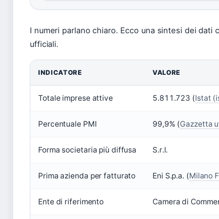
I numeri parlano chiaro. Ecco una sintesi dei dati
ufficiali.
INDICATORE
VALORE
Totale imprese attive
5.811.723 (
Istat (
Percentuale PMI
99,9% (
Gazzetta u
Forma societaria più diffusa
S.r.l.
Prima azienda per fatturato
Eni S.p.a. (
Milano F
Ente di riferimento
Camera di Commerc