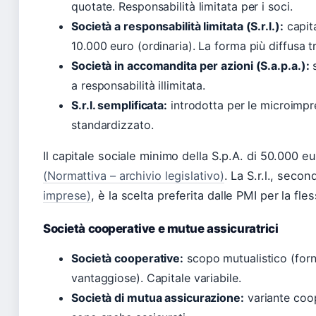
quotate. Responsabilità limitata per i soci.
Società a responsabilità limitata (S.r.l.):
capita
10.000 euro (ordinaria). La forma più diffusa tr
Società in accomandita per azioni (S.a.p.a.):
s
a responsabilità illimitata.
S.r.l. semplificata:
introdotta per le microimpre
standardizzato.
Il capitale sociale minimo della S.p.A. di 50.000 e
(Normattiva – archivio legislativo)
. La S.r.l., secon
imprese)
, è la scelta preferita dalle PMI per la fles
Società cooperative e mutue assicuratrici
Società cooperative:
scopo mutualistico (forni
vantaggiose). Capitale variabile.
Società di mutua assicurazione:
variante coope