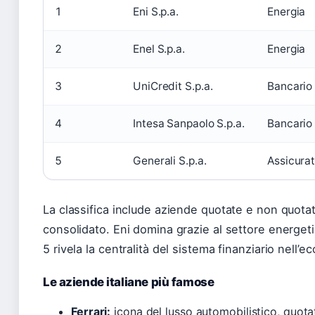
1
Eni S.p.a.
Energia
2
Enel S.p.a.
Energia
3
UniCredit S.p.a.
Bancario
4
Intesa Sanpaolo S.p.a.
Bancario
5
Generali S.p.a.
Assicurat
La classifica include aziende quotate e non quotate
consolidato. Eni domina grazie al settore energet
5 rivela la centralità del sistema finanziario nell’e
Le aziende italiane più famose
Ferrari:
icona del lusso automobilistico, quota