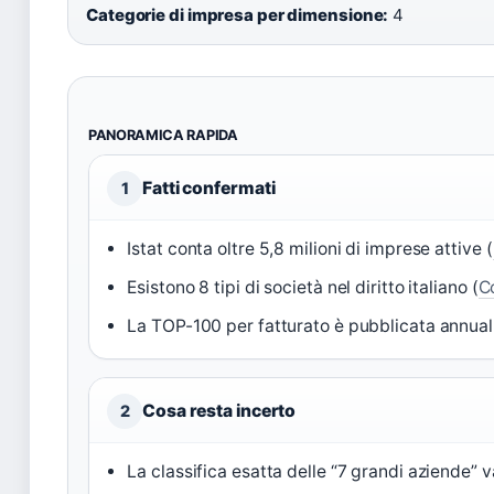
Categorie di impresa per dimensione:
4
PANORAMICA RAPIDA
Fatti confermati
1
Istat conta oltre 5,8 milioni di imprese attive (
Esistono 8 tipi di società nel diritto italiano (
Co
La TOP-100 per fatturato è pubblicata annua
Cosa resta incerto
2
La classifica esatta delle “7 grandi aziende” v