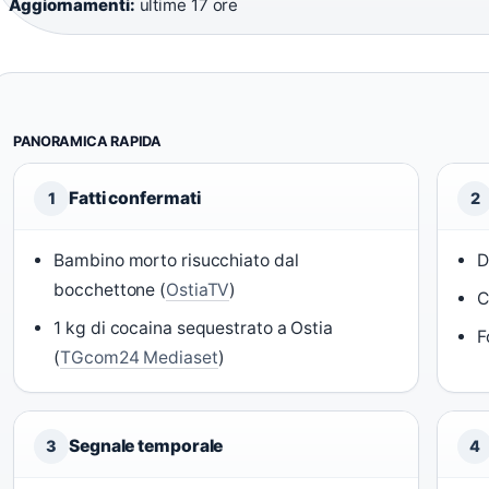
Aggiornamenti:
ultime 17 ore
PANORAMICA RAPIDA
Fatti confermati
1
2
Bambino morto risucchiato dal
D
bocchettone (
OstiaTV
)
C
1 kg di cocaina sequestrato a Ostia
F
(
TGcom24 Mediaset
)
Segnale temporale
3
4