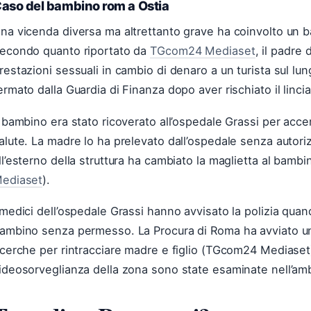
aso del bambino rom a Ostia
na vicenda diversa ma altrettanto grave ha coinvolto un b
econdo quanto riportato da
TGcom24 Mediaset
, il padre
restazioni sessuali in cambio di denaro a un turista sul lu
ermato dalla Guardia di Finanza dopo aver rischiato il lincia
l bambino era stato ricoverato all’ospedale Grassi per acce
alute. La madre lo ha prelevato dall’ospedale senza autori
ll’esterno della struttura ha cambiato la maglietta al bambin
ediaset
).
 medici dell’ospedale Grassi hanno avvisato la polizia quan
ambino senza permesso. La Procura di Roma ha avviato un
icerche per rintracciare madre e figlio (TGcom24 Mediaset
ideosorveglianza della zona sono state esaminate nell’ambi