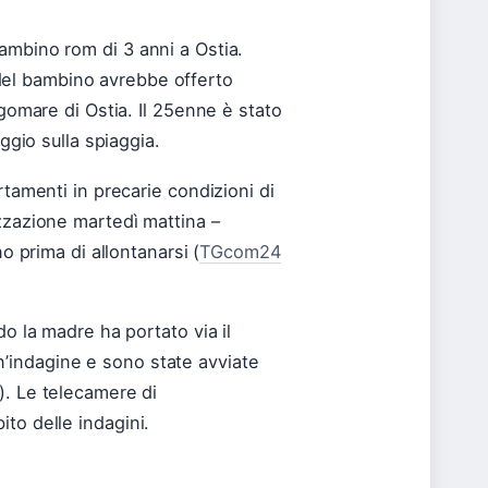
ambino rom di 3 anni a Ostia.
 del bambino avrebbe offerto
ngomare di Ostia. Il 25enne è stato
ggio sulla spiaggia.
rtamenti in precarie condizioni di
zzazione martedì mattina –
o prima di allontanarsi (
TGcom24
do la madre ha portato via il
’indagine e sono state avviate
). Le telecamere di
to delle indagini.