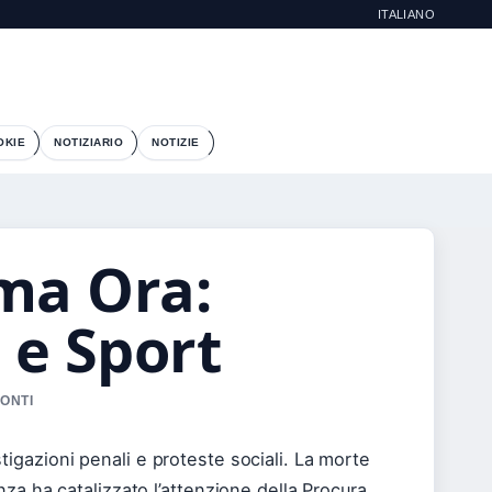
ITALIANO
OKIE
NOTIZIARIO
NOTIZIE
ma Ora:
 e Sport
CONTI
gazioni penali e proteste sociali. La morte
za ha catalizzato l’attenzione della Procura,