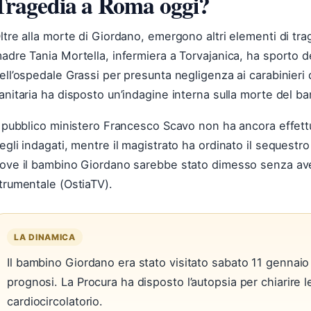
Tragedia a Roma oggi?
ltre alla morte di Giordano, emergono altri elementi di tr
adre Tania Mortella, infermiera a Torvajanica, ha sporto d
ell’ospedale Grassi per presunta negligenza ai carabinieri 
anitaria ha disposto un’indagine interna sulla morte del b
l pubblico ministero Francesco Scavo non ha ancora effettu
egli indagati, mentre il magistrato ha ordinato il sequestro 
ove il bambino Giordano sarebbe stato dimesso senza ave
trumentale (OstiaTV).
LA DINAMICA
Il bambino Giordano era stato visitato sabato 11 gennaio
prognosi. La Procura ha disposto l’autopsia per chiarire l
cardiocircolatorio.