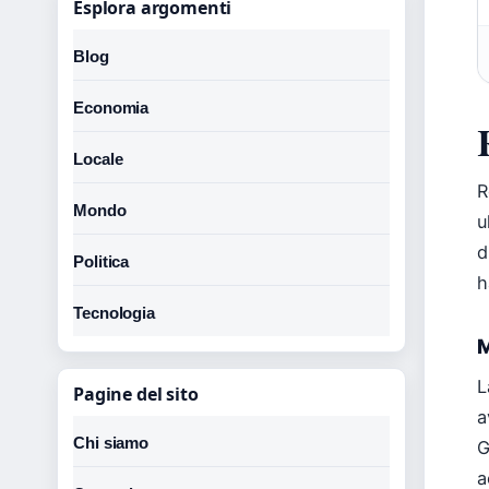
Esplora argomenti
Blog
Economia
Locale
R
Mondo
u
d
Politica
h
Tecnologia
M
L
Pagine del sito
a
Chi siamo
G
a