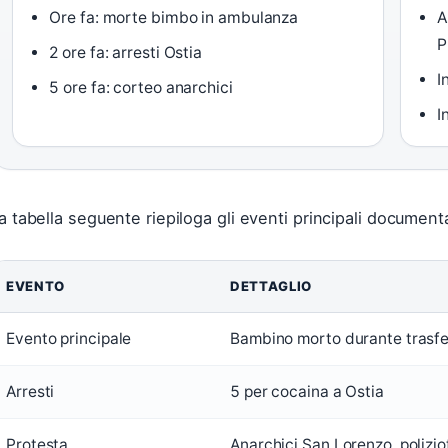
Ore fa: morte bimbo in ambulanza
A
P
2 ore fa: arresti Ostia
I
5 ore fa: corteo anarchici
I
a tabella seguente riepiloga gli eventi principali documentat
EVENTO
DETTAGLIO
Evento principale
Bambino morto durante trasf
Arresti
5 per cocaina a Ostia
Protesta
Anarchici San Lorenzo, poliziot