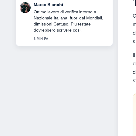
Marco Bianchi
Ottimo lavoro di verifica intorno a
O
Nazionale Italiana: fuori dai Mondiali,
m
dimissioni Gattuso. Piu testate
dovrebbero scrivere cosi.
d
8 MIN FA
s
I
d
d
s