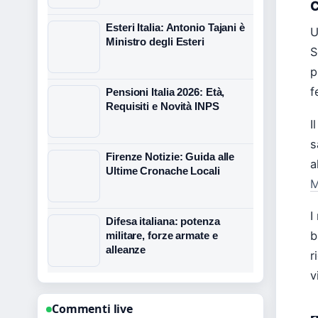
C
Esteri Italia: Antonio Tajani è
U
Ministro degli Esteri
S
p
f
Pensioni Italia 2026: Età,
Requisiti e Novità INPS
I
s
Firenze Notizie: Guida alle
a
Ultime Cronache Locali
M
I
Difesa italiana: potenza
b
militare, forze armate e
alleanze
r
v
Commenti live