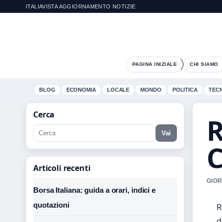
ITALIAVISTA AGGIORNAMENTO NOTIZIE
PAGINA INIZIALE
CHI SIAMO
BLOG
ECONOMIA
LOCALE
MONDO
POLITICA
TEC
Cerca
R
Vai
C
Articoli recenti
GIOR
Borsa Italiana: guida a orari, indici e
quotazioni
R
d