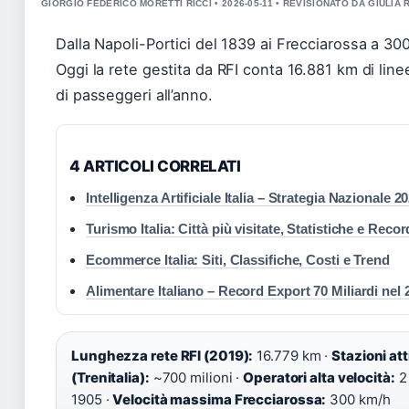
GIORGIO FEDERICO MORETTI RICCI • 2026-05-11 • REVISIONATO DA GIULIA 
Dalla Napoli-Portici del 1839 ai Frecciarossa a 30
Oggi la rete gestita da RFI conta 16.881 km di line
di passeggeri all’anno.
4 ARTICOLI CORRELATI
Intelligenza Artificiale Italia – Strategia Nazionale 
Turismo Italia: Città più visitate, Statistiche e Reco
Ecommerce Italia: Siti, Classifiche, Costi e Trend
Alimentare Italiano – Record Export 70 Miliardi nel 
Lunghezza rete RFI (2019):
16.779 km ·
Stazioni att
(Trenitalia):
~700 milioni ·
Operatori alta velocità:
2 
1905 ·
Velocità massima Frecciarossa:
300 km/h