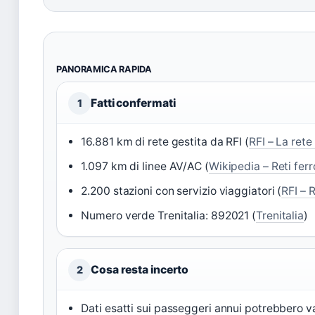
PANORAMICA RAPIDA
Fatti confermati
1
16.881 km di rete gestita da RFI (
RFI – La rete
1.097 km di linee AV/AC (
Wikipedia – Reti ferr
2.200 stazioni con servizio viaggiatori (
RFI – 
Numero verde Trenitalia: 892021 (
Trenitalia
)
Cosa resta incerto
2
Dati esatti sui passeggeri annui potrebbero v