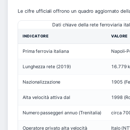
Le cifre ufficiali offrono un quadro aggiornato dell
Dati chiave della rete ferroviaria ita
INDICATORE
VALORE
Prima ferrovia italiana
Napoli-P
Lunghezza rete (2019)
16.779 
Nazionalizzazione
1905 (Fe
Alta velocità attiva dal
1998 (R
Numero passeggeri annuo (Trenitalia)
circa 700
Operatore privato alta velocità
Italo (N