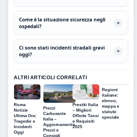
Come è la situazione sicurezza negli
ospedali?
Ci sono stati incidenti stradali gravi
oggi?
ALTRI ARTICOLI CORRELATI
Regioni
italiane:
elenco,
Roma
Prestiti Italia
mappa e
Prezzi
Notizie
– Migliori
statuto
Carburante
Ultima Ora:
Offerte Tassi
speciale
Italia –
Tragedie e
e Requisiti
Aggiornamento
Incidenti
2025
Prezzi e
Oggi
Consigli