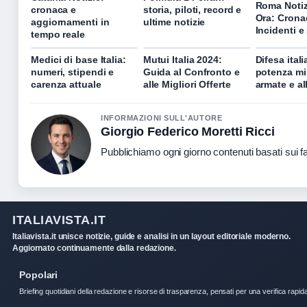
Roma Notiz
cronaca e
storia, piloti, record e
Ora: Crona
aggiornamenti in
ultime notizie
Incidenti e
tempo reale
Medici di base Italia:
Mutui Italia 2024:
Difesa itali
numeri, stipendi e
Guida al Confronto e
potenza mil
carenza attuale
alle Migliori Offerte
armate e al
INFORMAZIONI SULL'AUTORE
Giorgio Federico Moretti Ricci
Pubblichiamo ogni giorno contenuti basati sui fat
ITALIAVISTA.IT
Italiavista.it unisce notizie, guide e analisi in un layout editoriale moderno.
Aggiornato continuamente dalla redazione.
Popolari
Briefing quotidiani della redazione e risorse di trasparenza, pensati per una verifica rapid