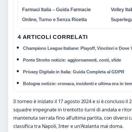
Farmaci Italia – Guida Farmacie
Volley Ita
Online, Turno e Senza Ricetta
Superleg
4 ARTICOLI CORRELATI
Champions League Italiane: Playoff, Vincitori e Dove 
Ponte Stretto notizie: aggiornamenti, costi, sfide
Privacy Digitale in Italia: Guida Completa al GDPR
Bologna notizie: cronaca, incidenti e ultima ora in te
Il torneo è iniziato il 17 agosto 2024 e si è concluso i
squadre impegnate in trentotto turni di andata e ritorn
mantenuta serrata fino all’ultima partita, con diversi 
classifica tra Napoli, Inter e un’Atalanta mai doma.