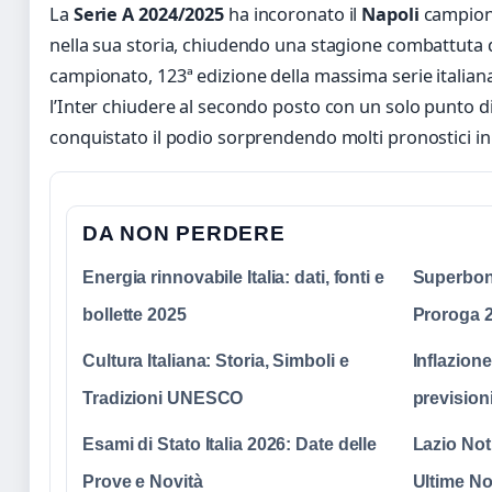
La
Serie A 2024/2025
ha incoronato il
Napoli
campione
nella sua storia, chiudendo una stagione combattuta de
campionato, 123ª edizione della massima serie italiana
l’Inter chiudere al secondo posto con un solo punto di
conquistato il podio sorprendendo molti pronostici iniz
DA NON PERDERE
Energia rinnovabile Italia: dati, fonti e
Superbonu
bollette 2025
Proroga 2
Cultura Italiana: Storia, Simboli e
Inflazione 
Tradizioni UNESCO
previsioni
Esami di Stato Italia 2026: Date delle
Lazio Noti
Prove e Novità
Ultime No