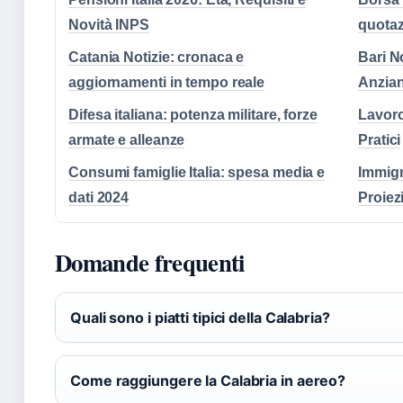
Novità INPS
quotaz
Catania Notizie: cronaca e
Bari N
aggiornamenti in tempo reale
Anzian
Difesa italiana: potenza militare, forze
Lavoro 
armate e alleanze
Pratici
Consumi famiglie Italia: spesa media e
Immigra
dati 2024
Proiez
Domande frequenti
Quali sono i piatti tipici della Calabria?
Come raggiungere la Calabria in aereo?