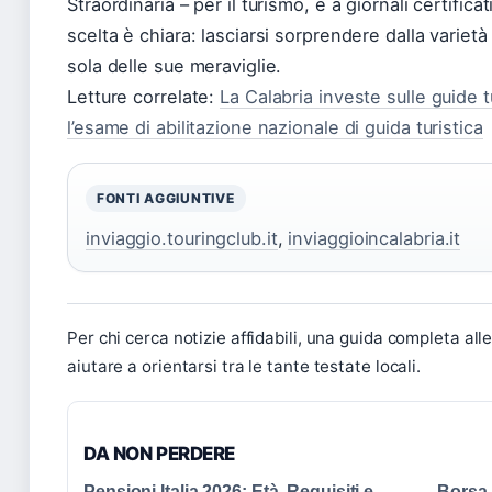
Straordinaria – per il turismo, e a giornali certificati
scelta è chiara: lasciarsi sorprendere dalla variet
sola delle sue meraviglie.
Letture correlate:
La Calabria investe sulle guide t
l’esame di abilitazione nazionale di guida turistica
FONTI AGGIUNTIVE
inviaggio.touringclub.it
,
inviaggioincalabria.it
Per chi cerca notizie affidabili, una guida completa all
aiutare a orientarsi tra le tante testate locali.
DA NON PERDERE
Pensioni Italia 2026: Età, Requisiti e
Borsa I