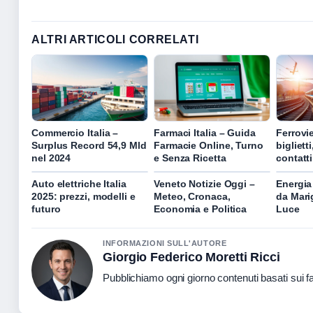
ALTRI ARTICOLI CORRELATI
Commercio Italia –
Farmaci Italia – Guida
Ferrovie
Surplus Record 54,9 Mld
Farmacie Online, Turno
bigliett
nel 2024
e Senza Ricetta
contatt
Auto elettriche Italia
Veneto Notizie Oggi –
Energia 
2025: prezzi, modelli e
Meteo, Cronaca,
da Marig
futuro
Economia e Politica
Luce
INFORMAZIONI SULL'AUTORE
Giorgio Federico Moretti Ricci
Pubblichiamo ogni giorno contenuti basati sui fat