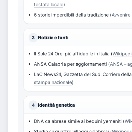
testata locale
)
6 storie imperdibili della tradizione (
Avvenire 
Notizie e fonti
3
Il Sole 24 Ore: più affidabile in Italia (
Wikipedi
ANSA Calabria per aggiornamenti (
ANSA – ag
LaC News24, Gazzetta del Sud, Corriere della 
stampa nazionale
)
Identità genetica
4
DNA calabrese simile ai beduini yemeniti (
Wik
Studio su quattro villaggi calabresi (
Wikipedia