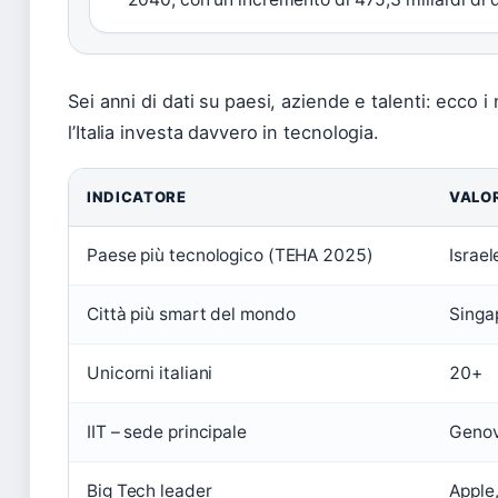
Sei anni di dati su paesi, aziende e talenti: ecco
l’Italia investa davvero in tecnologia.
INDICATORE
VALOR
Paese più tecnologico (TEHA 2025)
Israel
Città più smart del mondo
Singa
Unicorni italiani
20+
IIT – sede principale
Genova
Big Tech leader
Apple